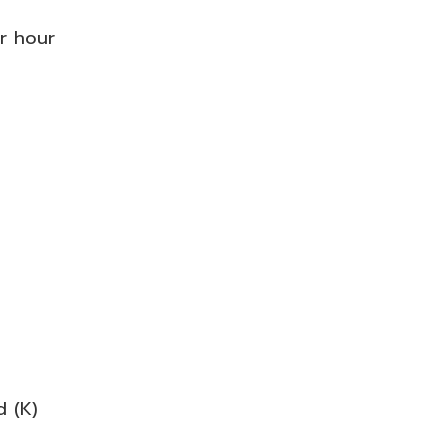
r hour
d (K)