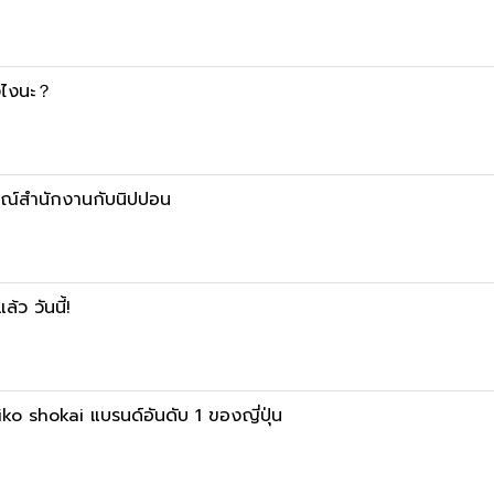
ังไงนะ？
กรณ์สำนักงานกับนิปปอน
้ว วันนี้!
iko shokai แบรนด์อันดับ 1 ของญี่ปุ่น