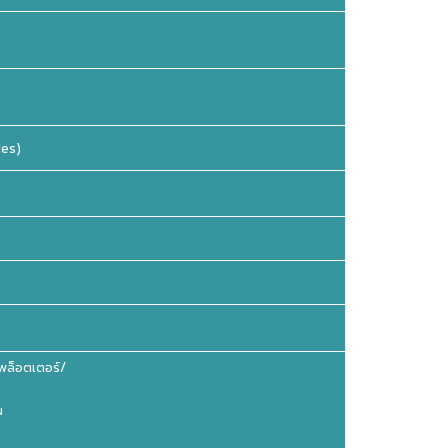
es)
พล็อตเตอร์/
น