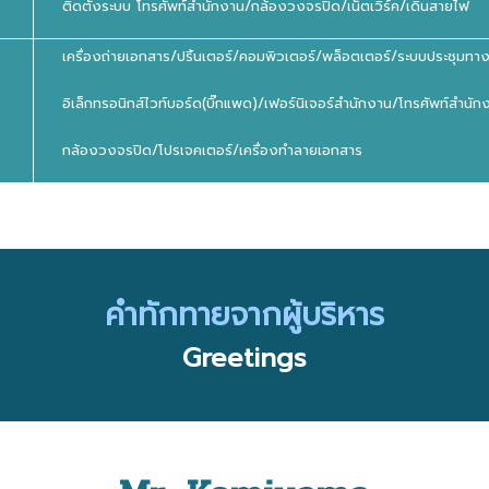
ติดตั้งระบบ โทรศัพท์สำนักงาน/กล้องวงจรปิด/เน็ตเวิร์ค/เดินสายไฟ
เครื่องถ่ายเอกสาร/ปริ้นเตอร์/คอมพิวเตอร์/พล็อตเตอร์/ระบบประชุมทางจ
อิเล็กทรอนิกส์ไวท์บอร์ด(บิ๊กแพด)/เฟอร์นิเจอร์สำนักงาน/โทรศัพท์สำนัก
กล้องวงจรปิด/โปรเจคเตอร์/เครื่องทำลายเอกสาร
คำทักทายจากผู้บริหาร
Greetings