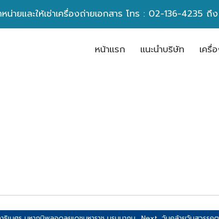
ำหน่ายและให้เช่าเครื่องถ่ายเอกสาร โทร :
02-136-4235
ถึ
หน้าเเรก
เเนะนำบริษัท
เครื
ธิเบศร มหาภูมิพลอดุลยเดชมหาราช บรมนาถบพิตร
Next, วันคล้ายวันสวรรคต